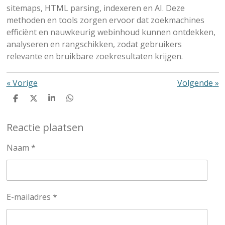
sitemaps, HTML parsing, indexeren en AI. Deze
methoden en tools zorgen ervoor dat zoekmachines
efficiënt en nauwkeurig webinhoud kunnen ontdekken,
analyseren en rangschikken, zodat gebruikers
relevante en bruikbare zoekresultaten krijgen.
«
Vorige
Volgende
»
D
D
S
D
e
e
h
e
l
e
a
l
Reactie plaatsen
e
l
r
e
n
e
n
Naam *
E-mailadres *