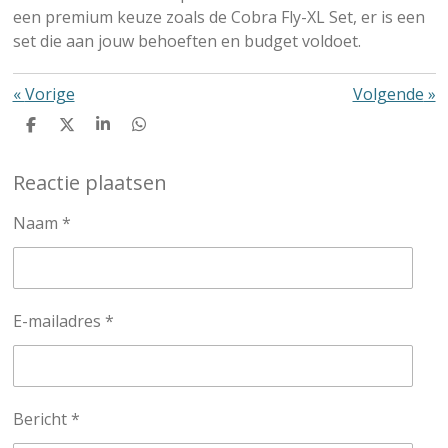
een premium keuze zoals de Cobra Fly-XL Set, er is een
set die aan jouw behoeften en budget voldoet.
«
Vorige
Volgende
»
D
D
S
D
e
e
h
e
l
e
a
l
Reactie plaatsen
e
l
r
e
n
e
n
Naam *
E-mailadres *
Bericht *