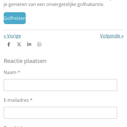
je genieten van een onvergetelijke golfvakantie.
Golfreizen
«
Vorige
Volgende
»
D
D
S
D
e
e
h
e
l
e
a
l
Reactie plaatsen
e
l
r
e
n
e
n
Naam *
E-mailadres *