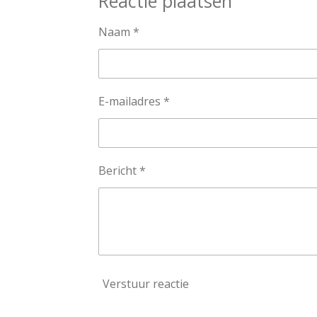
Reactie plaatsen
n
e
Naam *
E-mailadres *
Bericht *
Verstuur reactie