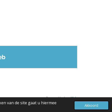
Powered by
JouwWeb
ken van de site gaat u hiermee
Akkoord