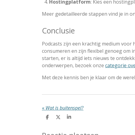
Hostingplatform
: Kies een hostingp
Meer gedetailleerde stappen vind je in o
Conclusie
Podcasts zijn een krachtig medium voor 
consumeren en zijn flexibel genoeg om in
starten, er is altijd iets nieuws te ont
onderwerpen, bezoek onze
categorie ov
Met deze kennis ben je klaar om de werel
«
Wat is buitenspel?
D
D
S
e
e
h
l
e
a
e
l
r