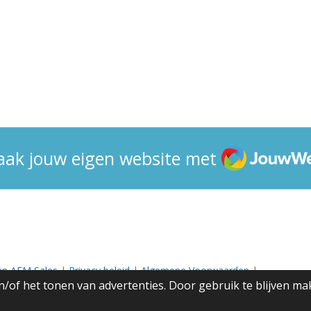
JouwWeb
ak jouw eigen website met
an AFM Sales
|
Privacy beleid
|
Algemene Voorwaarden
|
/of het tonen van advertenties. Door gebruik te blijven ma