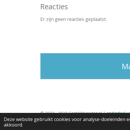
Reacties
Er zijn geen reacties geplaatst.
Ma
© 2022 - 2023 Gesteldevragen.nl |
onderdeel v
Deze website gebruikt cookies voor analyse-doeleinden en
akkoord.