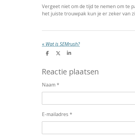
Vergeet niet om de tijd te nemen om te pa
het juiste trouwpak kun je er zeker van zij
«
Wat is SEMrush?
D
D
S
e
e
h
l
e
a
Reactie plaatsen
e
l
r
n
e
Naam *
E-mailadres *