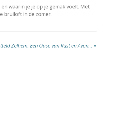
 en waarin je je op je gemak voelt. Met
je bruiloft in de zomer.
Ontdek de Pracht van Betteld Zelhem: Een Oase van Rust en Avontuur
»