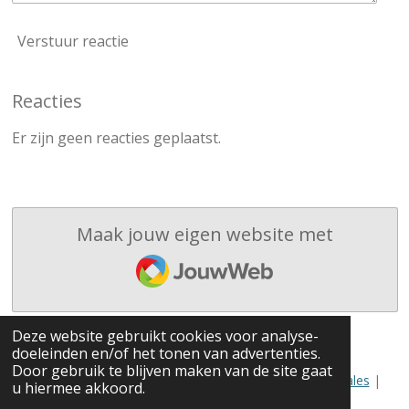
Verstuur reactie
Reacties
Er zijn geen reacties geplaatst.
Maak jouw eigen website met
JouwWeb
Deze website gebruikt cookies voor analyse-
doeleinden en/of het tonen van advertenties.
Door gebruik te blijven maken van de site gaat
© 2022 - 2023 Gesteldevragen.nl |
onderdeel van AFM Sales
|
u hiermee akkoord.
Privacy beleid
|
Algemene Voorwaarden
|