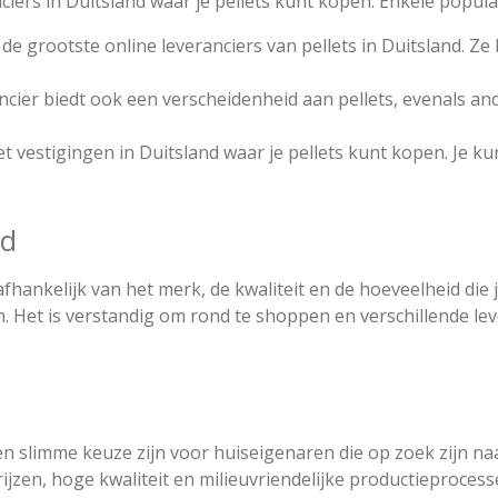
ciers in Duitsland waar je pellets kunt kopen. Enkele populai
 de grootste online leveranciers van pellets in Duitsland. Ze
ancier biedt ook een verscheidenheid aan pellets, evenals a
vestigingen in Duitsland waar je pellets kunt kopen. Je kun
nd
t afhankelijk van het merk, de kwaliteit en de hoeveelheid di
. Het is verstandig om rond te shoppen en verschillende lev
en slimme keuze zijn voor huiseigenaren die op zoek zijn n
jzen, hoge kwaliteit en milieuvriendelijke productieprocesse