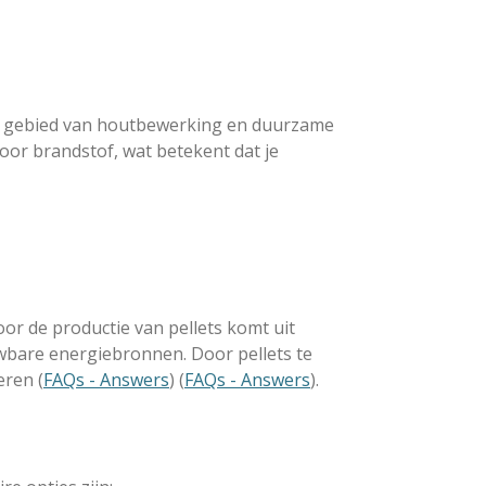
het gebied van houtbewerking en duurzame
oor brandstof, wat betekent dat je
oor de productie van pellets komt uit
bare energiebronnen. Door pellets te
eren​
(
FAQs - Answers
)
(
FAQs - Answers
)
​.