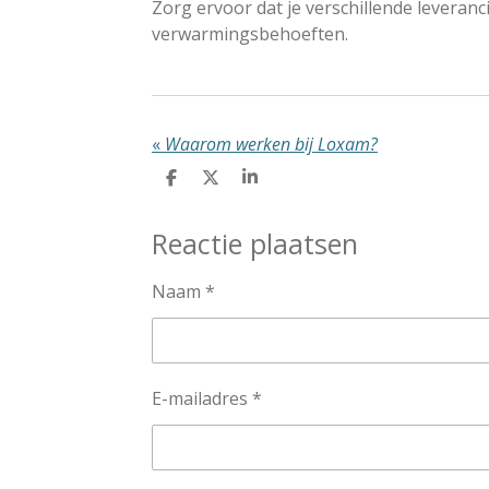
Zorg ervoor dat je verschillende leveranc
verwarmingsbehoeften.
«
Waarom werken bij Loxam?
D
D
S
e
e
h
l
e
a
Reactie plaatsen
e
l
r
n
e
Naam *
E-mailadres *