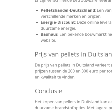
Er zijn verschillende betrouwbare leveran
Pelletshandel-Deutschland
: Een van
verschillende merken en prijzen.
Energie-Discount
: Deze online lever
duurzame energie.
Bauhaus
: Een bekende bouwmarkt met 
website​.
Prijs van pellets in Duitsla
De prijs van pellets in Duitsland varieer
prijzen tussen de 200 en 300 euro per ton
en kwaliteit te vinden​.
Conclusie
Het kopen van pellets in Duitsland kan e
duurzame brandstofopties. Met lagere pri