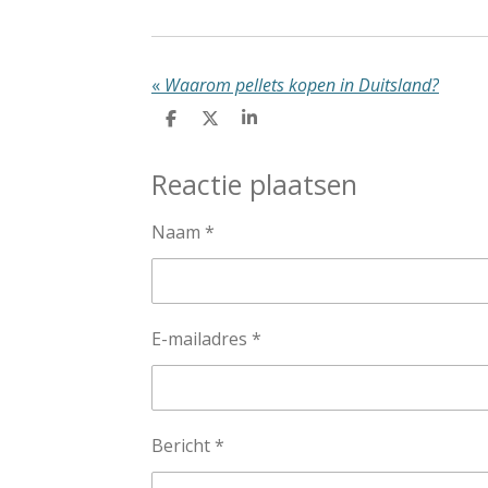
«
Waarom pellets kopen in Duitsland?
D
D
S
e
e
h
l
e
a
Reactie plaatsen
e
l
r
n
e
Naam *
E-mailadres *
Bericht *