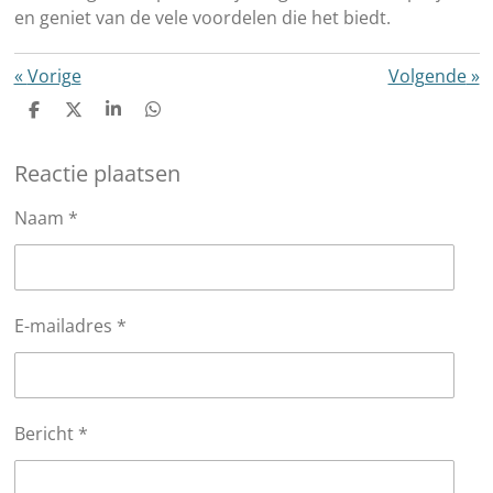
en geniet van de vele voordelen die het biedt.
«
Vorige
Volgende
»
D
D
S
D
e
e
h
e
l
e
a
l
Reactie plaatsen
e
l
r
e
n
e
n
Naam *
E-mailadres *
Bericht *