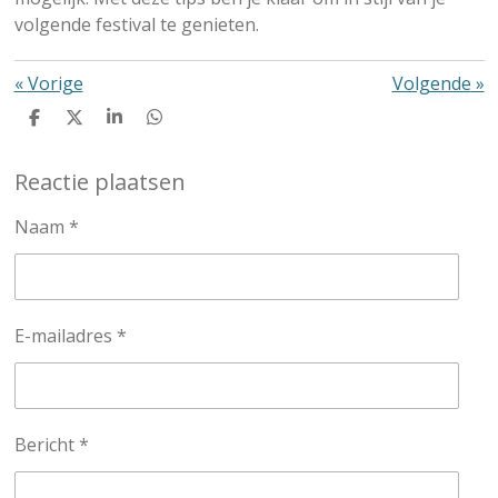
volgende festival te genieten.
«
Vorige
Volgende
»
D
D
S
D
e
e
h
e
l
e
a
l
Reactie plaatsen
e
l
r
e
n
e
n
Naam *
E-mailadres *
Bericht *