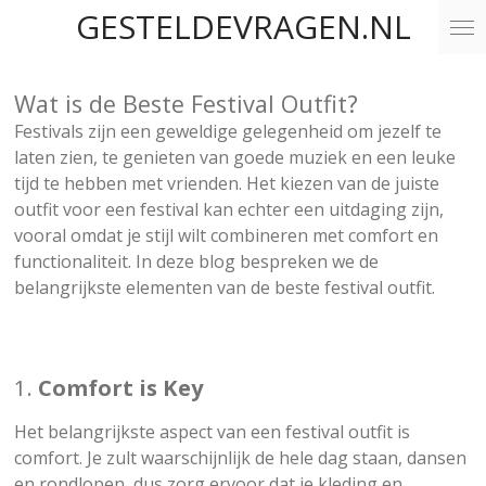
GESTELDEVRAGEN.NL
Ga
direct
naar
Wat is de Beste Festival Outfit?
de
hoofdinhoud
Festivals zijn een geweldige gelegenheid om jezelf te
laten zien, te genieten van goede muziek en een leuke
tijd te hebben met vrienden. Het kiezen van de juiste
outfit voor een festival kan echter een uitdaging zijn,
vooral omdat je stijl wilt combineren met comfort en
functionaliteit. In deze blog bespreken we de
belangrijkste elementen van de beste festival outfit.
1.
Comfort is Key
Het belangrijkste aspect van een festival outfit is
comfort. Je zult waarschijnlijk de hele dag staan, dansen
en rondlopen, dus zorg ervoor dat je kleding en