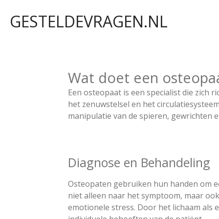
Ga
GESTELDEVRAGEN.NL
direct
naar
de
hoofdinhoud
Wat doet een osteopa
Een osteopaat is een specialist die zich
het zenuwstelsel en het circulatiesystee
manipulatie van de spieren, gewrichten e
Diagnose en Behandeling
Osteopaten gebruiken hun handen om een d
niet alleen naar het symptoom, maar ook
emotionele stress. Door het lichaam als
individuele behoeften van de patiënt.