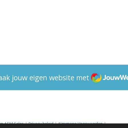
JouwWeb
ak jouw eigen website met
an AFM Sales
|
Privacy beleid
|
Algemene Voorwaarden
|