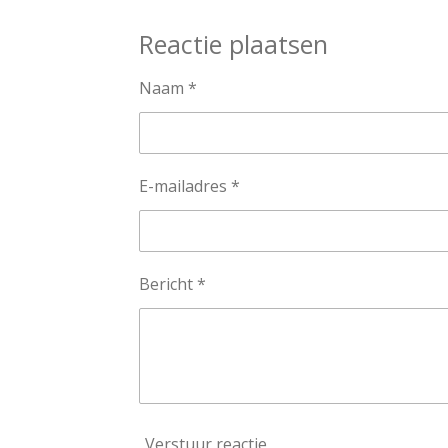
e
e
h
l
e
a
Reactie plaatsen
e
l
r
n
e
Naam *
E-mailadres *
Bericht *
Verstuur reactie