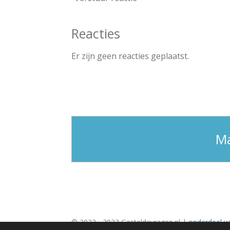
Reacties
Er zijn geen reacties geplaatst.
Ma
© 2022 - 2023 Gesteldevragen.nl |
onderdeel v